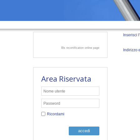
Inserisci 
Bls recertification online page
Indirizzo 
Area Riservata
Ricordami
accedi